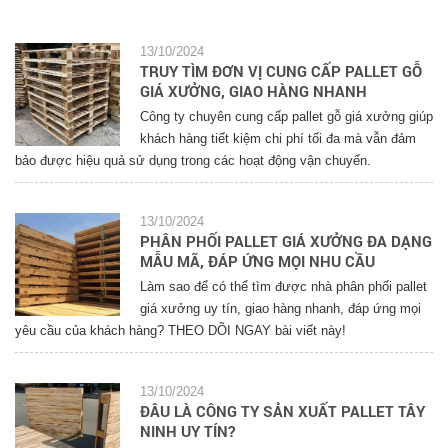
13/10/2024
TRUY TÌM ĐƠN VỊ CUNG CẤP PALLET GỖ
GIÁ XƯỞNG, GIAO HÀNG NHANH
Công ty chuyên cung cấp pallet gỗ giá xưởng giúp
khách hàng tiết kiệm chi phí tối đa mà vẫn đảm
bảo được hiệu quả sử dụng trong các hoạt động vận chuyển.
13/10/2024
PHÂN PHỐI PALLET GIÁ XƯỞNG ĐA DẠNG
MẪU MÃ, ĐÁP ỨNG MỌI NHU CẦU
Làm sao để có thể tìm được nhà phân phối pallet
giá xưởng uy tín, giao hàng nhanh, đáp ứng mọi
yêu cầu của khách hàng? THEO DÕI NGAY bài viết này!
13/10/2024
ĐÂU LÀ CÔNG TY SẢN XUẤT PALLET TÂY
NINH UY TÍN?