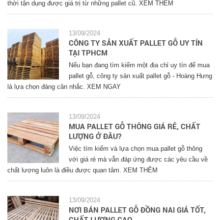
thời tận dụng được giá trị từ những pallet cũ. XEM THÊM
13/09/2024
CÔNG TY SẢN XUẤT PALLET GỖ UY TÍN
TẠI TPHCM
Nếu bạn đang tìm kiếm một địa chỉ uy tín để mua
pallet gỗ, công ty sản xuất pallet gỗ - Hoàng Hưng
là lựa chọn đáng cân nhắc. XEM NGAY
13/09/2024
MUA PALLET GỖ THÔNG GIÁ RẺ, CHẤT
LƯỢNG Ở ĐÂU?
Việc tìm kiếm và lựa chọn mua pallet gỗ thông
với giá rẻ mà vẫn đáp ứng được các yêu cầu về
chất lượng luôn là điều được quan tâm. XEM THÊM
13/09/2024
NƠI BÁN PALLET GỖ ĐỒNG NAI GIÁ TỐT,
CHẤT LƯỢNG CAO