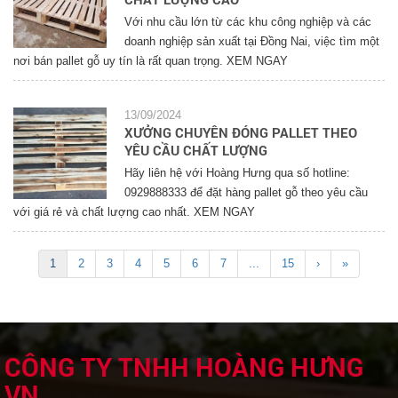
Với nhu cầu lớn từ các khu công nghiệp và các
doanh nghiệp sản xuất tại Đồng Nai, việc tìm một
nơi bán pallet gỗ uy tín là rất quan trọng. XEM NGAY
13/09/2024
XƯỞNG CHUYÊN ĐÓNG PALLET THEO
YÊU CẦU CHẤT LƯỢNG
Hãy liên hệ với Hoàng Hưng qua số hotline:
0929888333 để đặt hàng pallet gỗ theo yêu cầu
với giá rẻ và chất lượng cao nhất. XEM NGAY
1
2
3
4
5
6
7
...
15
›
»
CÔNG TY TNHH HOÀNG HƯNG
VN