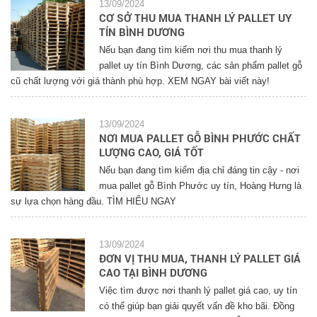
13/09/2024
CƠ SỞ THU MUA THANH LÝ PALLET UY
TÍN BÌNH DƯƠNG
Nếu bạn đang tìm kiếm nơi thu mua thanh lý
pallet uy tín Bình Dương, các sản phẩm pallet gỗ
cũ chất lượng với giá thành phù hợp. XEM NGAY bài viết này!
13/09/2024
NƠI MUA PALLET GỖ BÌNH PHƯỚC CHẤT
LƯỢNG CAO, GIÁ TỐT
Nếu bạn đang tìm kiếm địa chỉ đáng tin cậy - nơi
mua pallet gỗ Bình Phước uy tín, Hoàng Hưng là
sự lựa chọn hàng đầu. TÌM HIỂU NGAY
13/09/2024
ĐƠN VỊ THU MUA, THANH LÝ PALLET GIÁ
CAO TẠI BÌNH DƯƠNG
Việc tìm được nơi thanh lý pallet giá cao, uy tín
có thể giúp bạn giải quyết vấn đề kho bãi. Đồng