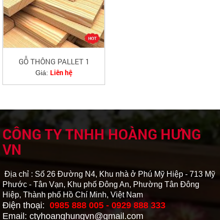
GỖ THÔNG PALLET 1
Liên hệ
Giá:
CÔNG TY TNHH HOÀNG HƯNG
VN
Địa chỉ : Số 26 Đường N4, Khu nhà ở Phú Mỹ Hiệp - 713 Mỹ
Phước - Tân Vạn, Khu phố Đông An, Phường Tân Đông
Hiệp, Thành phố Hồ Chí Minh, Việt Nam
Điện thoại:
0985 888 005 - 0929 888 333
Email: ctyhoanghungvn@gmail.com