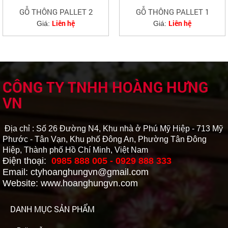
GỖ THÔNG PALLET 2
GỖ THÔNG PALLET 1
Liên hệ
Liên hệ
Giá:
Giá:
CÔNG TY TNHH HOÀNG HƯNG
VN
Địa chỉ : Số 26 Đường N4, Khu nhà ở Phú Mỹ Hiệp - 713 Mỹ
Phước - Tân Vạn, Khu phố Đông An, Phường Tân Đông
Hiệp, Thành phố Hồ Chí Minh, Việt Nam
Điện thoại:
0985 888 005 - 0929 888 333
Email: ctyhoanghungvn@gmail.com
Website: www.hoanghungvn.com
DANH MỤC SẢN PHẨM