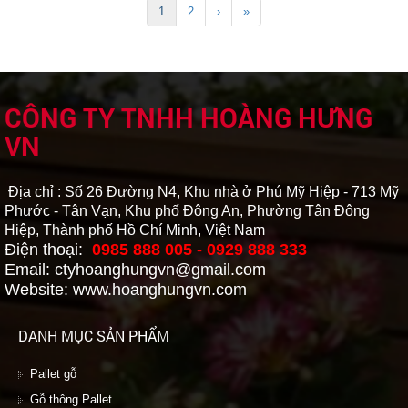
1
2
›
»
CÔNG TY TNHH HOÀNG HƯNG
VN
Địa chỉ : Số 26 Đường N4, Khu nhà ở Phú Mỹ Hiệp - 713 Mỹ
Phước - Tân Vạn, Khu phố Đông An, Phường Tân Đông
Hiệp, Thành phố Hồ Chí Minh, Việt Nam
Điện thoại:
0985 888 005 - 0929 888 333
Email: ctyhoanghungvn@gmail.com
Website: www.hoanghungvn.com
DANH MỤC SẢN PHẨM
Pallet gỗ
Gỗ thông Pallet