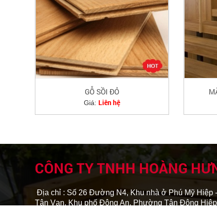
GỖ SỒI ĐỎ
M
Liên hệ
Giá:
CÔNG TY TNHH HOÀNG HƯ
Địa chỉ : Số 26 Đường N4, Khu nhà ở Phú Mỹ Hiệp 
Tân Vạn, Khu phố Đông An, Phường Tân Đông Hiệp
Chí Minh, Việt Nam