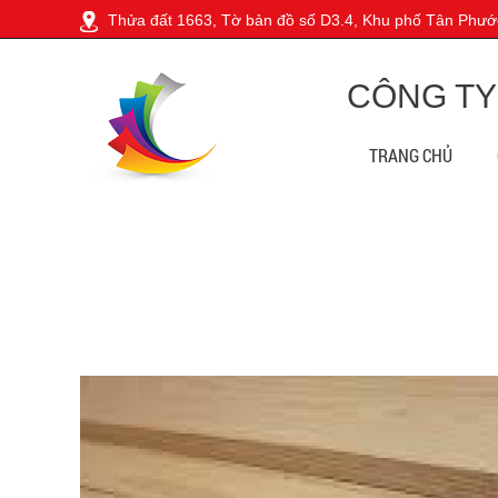
Thửa đất 1663, Tờ bản đồ số D3.4, Khu phố Tân Phước
CÔNG TY
TRANG CHỦ