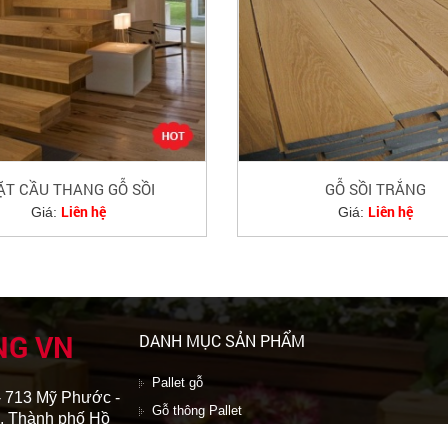
ẶT CẦU THANG GỖ SỒI
GỖ SỒI TRẮNG
Liên hệ
Liên hệ
Giá:
Giá:
NG VN
DANH MỤC SẢN PHẨM
Pallet gỗ
- 713 Mỹ Phước -
Gỗ thông Pallet
, Thành phố Hồ
Sản phẩm từ Pallet