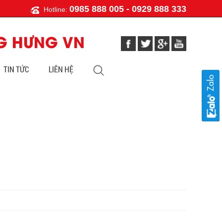
0985 888 005 - 0929 888 333
Hotline:
G HƯNG VN
TIN TỨC
LIÊN HỆ