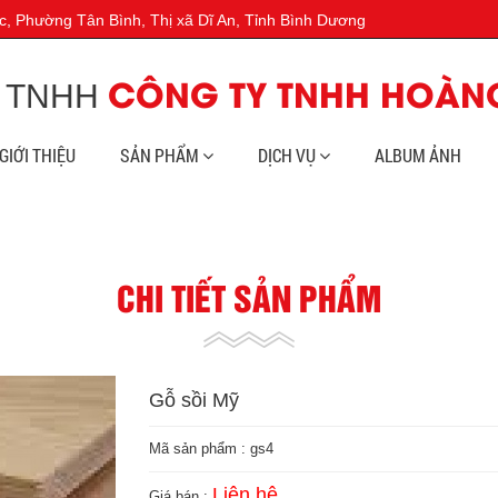
, Phường Tân Bình, Thị xã Dĩ An, Tỉnh Bình Dương
 TNHH
CÔNG TY TNHH HOÀN
GIỚI THIỆU
SẢN PHẨM
DỊCH VỤ
ALBUM ẢNH
CHI TIẾT SẢN PHẨM
Gỗ sồi Mỹ
Mã sản phẩm :
gs4
Liên hệ
Giá bán :