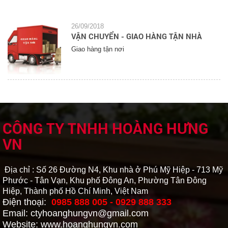
26/09/2018
VẬN CHUYỂN - GIAO HÀNG TẬN NHÀ
Giao hàng tận nơi
CÔNG TY TNHH HOÀNG HƯNG
VN
Địa chỉ : Số 26 Đường N4, Khu nhà ở Phú Mỹ Hiệp - 713 Mỹ
Phước - Tân Vạn, Khu phố Đông An, Phường Tân Đông
Hiệp, Thành phố Hồ Chí Minh, Việt Nam
Điện thoại:
0985 888 005 - 0929 888 333
Email: ctyhoanghungvn@gmail.com
Website: www.hoanghungvn.com