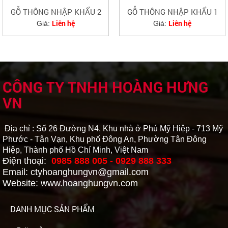
GỖ THÔNG NHẬP KHẨU 2
GỖ THÔNG NHẬP KHẨU 1
Liên hệ
Liên hệ
Giá:
Giá:
CÔNG TY TNHH HOÀNG HƯNG
VN
Địa chỉ : Số 26 Đường N4, Khu nhà ở Phú Mỹ Hiệp - 713 Mỹ
Phước - Tân Vạn, Khu phố Đông An, Phường Tân Đông
Hiệp, Thành phố Hồ Chí Minh, Việt Nam
Điện thoại:
0985 888 005 - 0929 888 333
Email: ctyhoanghungvn@gmail.com
Website: www.hoanghungvn.com
DANH MỤC SẢN PHẨM