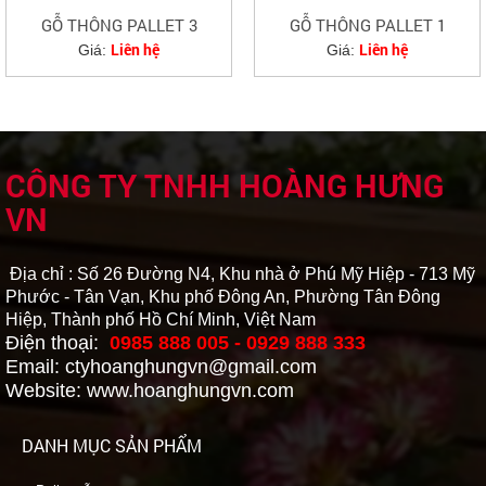
GỖ THÔNG PALLET 3
GỖ THÔNG PALLET 1
Liên hệ
Liên hệ
Giá:
Giá:
CÔNG TY TNHH HOÀNG HƯNG
VN
Địa chỉ : Số 26 Đường N4, Khu nhà ở Phú Mỹ Hiệp - 713 Mỹ
Phước - Tân Vạn, Khu phố Đông An, Phường Tân Đông
Hiệp, Thành phố Hồ Chí Minh, Việt Nam
Điện thoại:
0985 888 005 - 0929 888 333
Email: ctyhoanghungvn@gmail.com
Website: www.hoanghungvn.com
DANH MỤC SẢN PHẨM