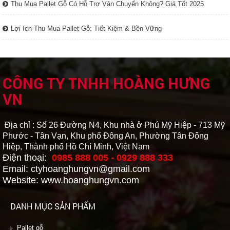
Thu Mua Pallet Gỗ Có Hỗ Trợ Vận Chuyển Không? Giá Tốt 2025
Lợi ích Thu Mua Pallet Gỗ: Tiết Kiệm & Bền Vững
CÔNG TY TNHH HOÀNG HƯNG
VN
Địa chỉ : Số 26 Đường N4, Khu nhà ở Phú Mỹ Hiệp - 713 Mỹ
Phước - Tân Vạn, Khu phố Đông An, Phường Tân Đông
Hiệp, Thành phố Hồ Chí Minh, Việt Nam
Điện thoại:
0985 888 005 - 0929 888 333
Email: ctyhoanghungvn@gmail.com
Website: www.hoanghungvn.com
DANH MỤC SẢN PHẨM
Pallet gỗ