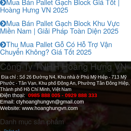
Mua Bán Pallet Gạch Block Giá Tốt |
Hoàng Hưng VN 2025
Mua Bán Pallet Gạch Block Khu Vực
Miền Nam | Giải Pháp Toàn Diện 2025
Thu Mua Pallet Gỗ Có Hỗ Trợ Vận
Chuyển Không? Giá Tốt 2025
Công Ty TNHH Hoàng Hưng VN
Địa chỉ : Số 26 Đường N4, Khu nhà ở Phú Mỹ Hiệp - 713 Mỹ
Phước - Tân Vạn, Khu phố Đông An, Phường Tân Đông Hiệp,
Thành phố Hồ Chí Minh, Việt Nam
Điện thoại:
0985 888 005 - 0929 888 333
Email: ctyhoanghungvn@gmail.com
Website: www.hoanghungvn.com
Danh mục sản phẩm