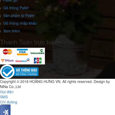
Pallet gỗ
Gỗ thông Pallet
Sản phẩm từ Pallet
Gỗ thông nhập khẩu
Xem thêm
Thanh Toán trực tuyến
Copyright © 2018
HOÀNG HƯNG VN.
All rights reserved. Design by
NiNa Co.,Ltd
Gọi điện
SMS
Chỉ đường