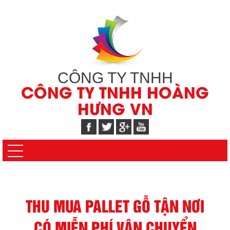
CÔNG TY TNHH
CÔNG TY TNHH HOÀNG
HƯNG VN
THU MUA PALLET GỖ TẬN NƠI
CÓ MIỄN PHÍ VẬN CHUYỂN